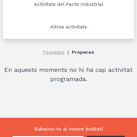
Activitats del Pacte Industrial
Altres activitats
Passades
Properes
En aquests moments no hi ha cap activitat
programada.
Subscriu-te al nostre butlletí
El CTESC presenta l’informe “El