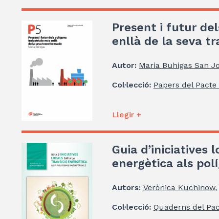
Present i futur del
enllà de la seva t
Autor:
Maria Buhigas San J
Col·lecció:
Papers del Pacte 
Llegir +
Guia d’iniciatives l
energètica als polí
Autors:
Verònica Kuchinow
,
Col·lecció:
Quaderns del Pac