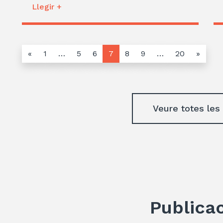
Llegir +
«
1
…
5
6
7
8
9
…
20
»
Veure totes les
Publica