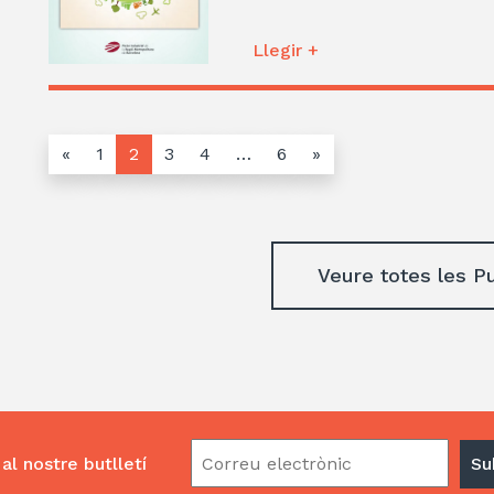
Llegir +
«
1
2
3
4
…
6
»
Veure totes les P
al nostre butlletí