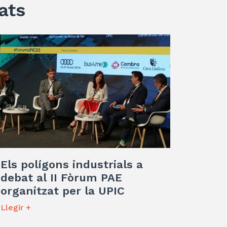
ats
Els polígons industrials a
debat al II Fòrum PAE
organitzat per la UPIC
Llegir +