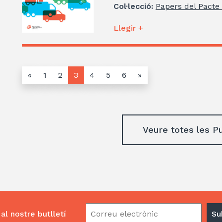
Col·lecció:
Papers del Pacte 
Llegir +
«
1
2
3
4
5
6
»
Veure totes les P
al nostre butlletí