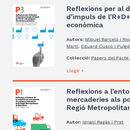
Reflexions per al d
d’impuls de l’R+D+I
econòmica
Autors:
Miquel Barceló i Ro
Martí
,
Eduard Cuscó i Puigde
Col·lecció:
Papers del Pacte 
Llegir +
Reflexions a l’ento
mercaderies als po
Regió Metropolita
Autor:
Ignasi Ragàs i Prat