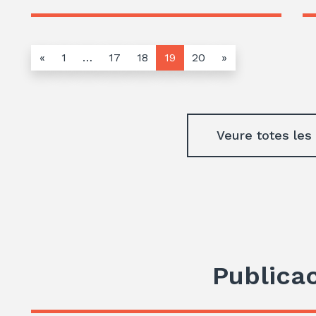
«
1
…
17
18
19
20
»
Veure totes les
Publica