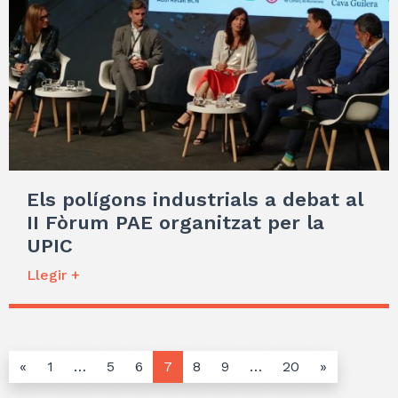
Els polígons industrials a debat al
II Fòrum PAE organitzat per la
UPIC
Llegir +
«
1
…
5
6
7
8
9
…
20
»