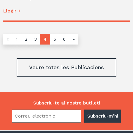
Llegir +
«
1
2
3
4
5
6
»
Veure totes les Publicacions
Subscriu-te al nostre butlletí