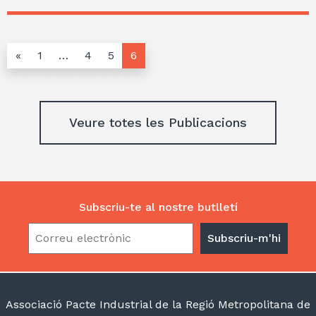
«
1
…
4
5
6
Veure totes les Publicacions
Subscriu-te al nostre butlletí
Associació Pacte Industrial de la Regió Metropolitana de