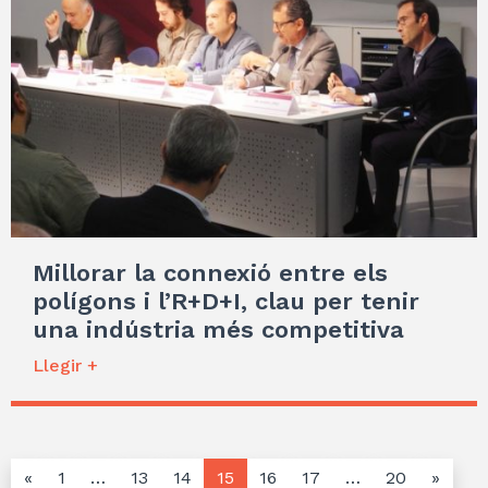
Millorar la connexió entre els
polígons i l’R+D+I, clau per tenir
una indústria més competitiva
Llegir +
«
1
…
13
14
15
16
17
…
20
»