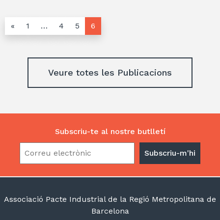
«
1
…
4
5
6
Veure totes les Publicacions
Subscriu-te al nostre butlletí
Associació Pacte Industrial de la Regió Metropolitana de
Barcelona