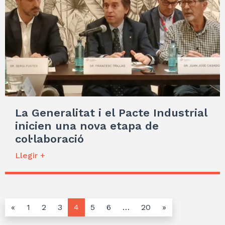
La Generalitat i el Pacte Industrial
inicien una nova etapa de
col·laboració
Llegir +
«
1
2
3
4
5
6
…
20
»