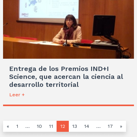
Entrega de los Premios IND+I
Science, que acercan la ciencia al
desarrollo territorial
Leer +
«
1
…
10
11
12
13
14
…
17
»