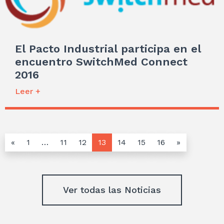
El Pacto Industrial participa en el
encuentro SwitchMed Connect
2016
Leer +
«
1
…
11
12
13
14
15
16
»
Ver todas las Noticias