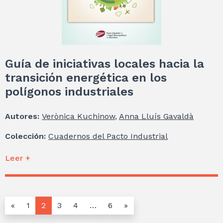
Guía de iniciativas locales hacia la
transición energética en los
polígonos industriales
Autores:
Verònica Kuchinow
,
Anna Lluís Gavaldà
Colección:
Cuadernos del Pacto Industrial
Leer +
«
1
2
3
4
…
6
»