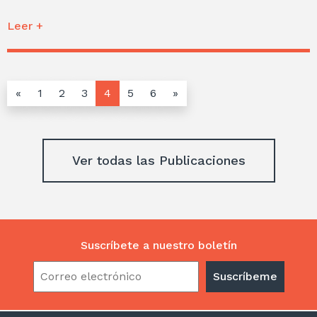
Leer +
«
1
2
3
4
5
6
»
Ver todas las Publicaciones
Suscríbete a nuestro boletín