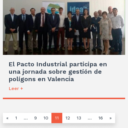
El Pacto Industrial participa en
una jornada sobre gestión de
polígons en Valencia
Leer +
«
1
…
9
10
11
12
13
…
16
»