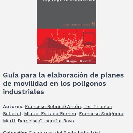
Guía para la elaboración de planes
de movilidad en los polígonos
industriales
Autores:
Francesc Robusté Antón
,
Leif Thorson
Bofarull
,
Miquel Estrada Romeu
,
Francesc Soriguera
Martí
,
Demelsa Cuscurita Royo
Colección:
Cuadernos del Pacto Industrial