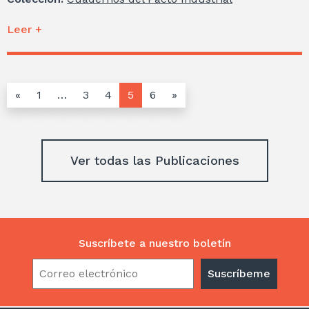
Leer +
«
1
…
3
4
5
6
»
Ver todas las Publicaciones
Suscríbete a nuestro boletín