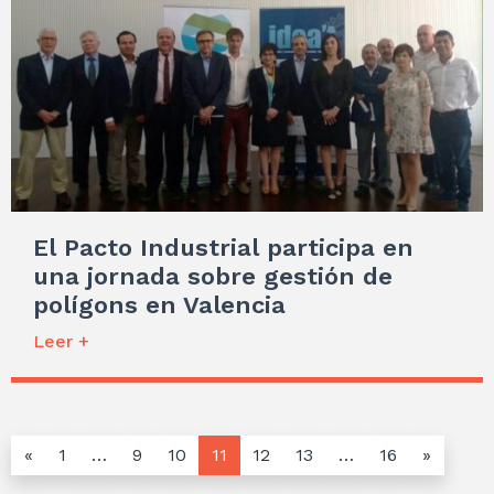
El Pacto Industrial participa en
una jornada sobre gestión de
polígons en Valencia
Leer +
«
1
…
9
10
11
12
13
…
16
»