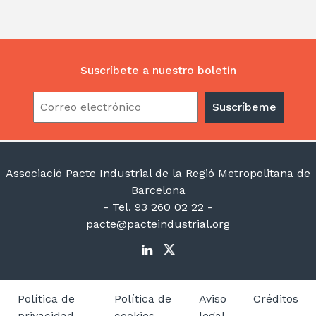
dI
A
a
ar
n
p
m
ti
p
r
Suscríbete a nuestro boletín
Associació Pacte Industrial de la Regió Metropolitana de
Barcelona
- Tel. 93 260 02 22 -
pacte@pacteindustrial.org
Política de
Política de
Aviso
Créditos
privacidad
cookies
legal