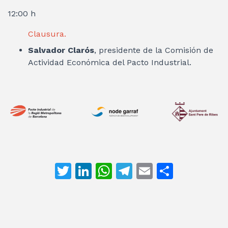
12:00 h
Clausura.
Salvador Clarós
, presidente de la Comisión de
Actividad Económica del Pacto Industrial.
T
Li
W
T
E
C
w
n
h
el
m
o
itt
k
at
e
ai
m
er
e
s
gr
l
p