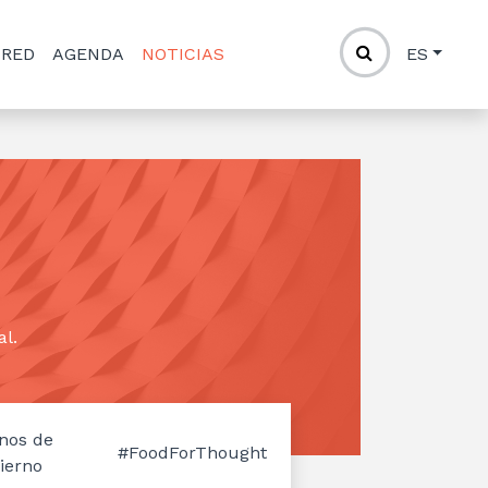
 RED
AGENDA
NOTICIAS
ES
al.
nos de
#FoodForThought
ierno