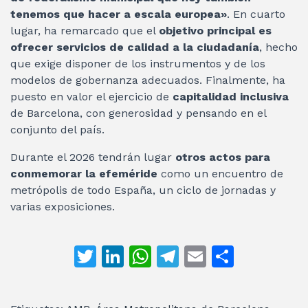
tenemos que hacer a escala europea»
. En cuarto
lugar, ha remarcado que el
objetivo principal es
ofrecer servicios de calidad a la ciudadanía
, hecho
que exige disponer de los instrumentos y de los
modelos de gobernanza adecuados. Finalmente, ha
puesto en valor el ejercicio de
capitalidad inclusiva
de Barcelona, con generosidad y pensando en el
conjunto del país.
Durante el 2026 tendrán lugar
otros actos para
conmemorar la efeméride
como un encuentro de
metrópolis de todo España, un ciclo de jornadas y
varias exposiciones.
T
Li
W
T
E
C
w
n
h
el
m
o
itt
k
at
e
ai
m