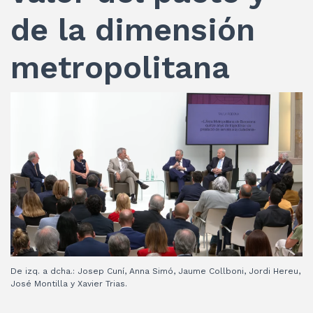
de la dimensión
metropolitana
De izq. a dcha.: Josep Cuní, Anna Simó, Jaume Collboni, Jordi Hereu,
José Montilla y Xavier Trias.