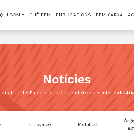
QUI SOM
QUÈ FEM
PUBLICACIONS
FEM XARXA
A
Notícies
ctualitat del Pacte Industrial i notícies del sector industria
Òrg
s
Innovació
Mobilitat
go