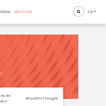
GENDA
NOTÍCIES
CA
l.
ans de
#FoodForThought
vern