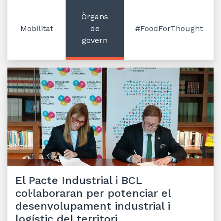
Òrgans
Mobilitat
de
#FoodForThought
govern
El Pacte Industrial i BCL
col·laboraran per potenciar el
desenvolupament industrial i
logístic del territori