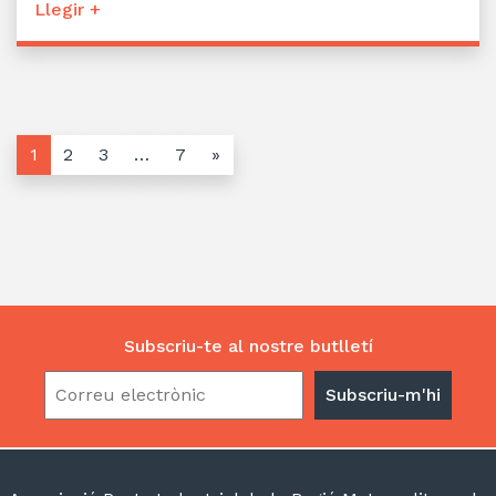
Llegir +
1
2
3
…
7
»
Subscriu-te al nostre butlletí