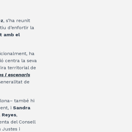
ez
, s’ha reunit
tiu d’enfortir la
t amb el
dicionalment, ha
ió centra la seva
ra territorial de
s i escenaris
Generalitat de
celona– també hi
ent, i
Sandra
a Reyes
,
denta del Consell
s Justes i