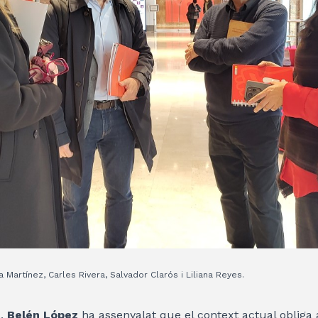
a Martínez, Carles Rivera, Salvador Clarós i Liliana Reyes.
a,
Belén López
ha assenyalat que el context actual obliga