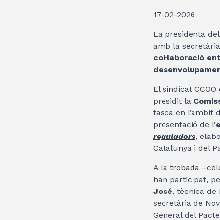
17-02-2026
La presidenta del
amb la secretàri
col·laboració en
desenvolupament 
El sindicat CCOO
presidit la
Comiss
tasca en l’àmbit 
presentació de l’
reguladors
, elab
Catalunya i del Pa
A la trobada –cel
han participat, pe
José
, tècnica de
secretària de Nove
General del Pacte