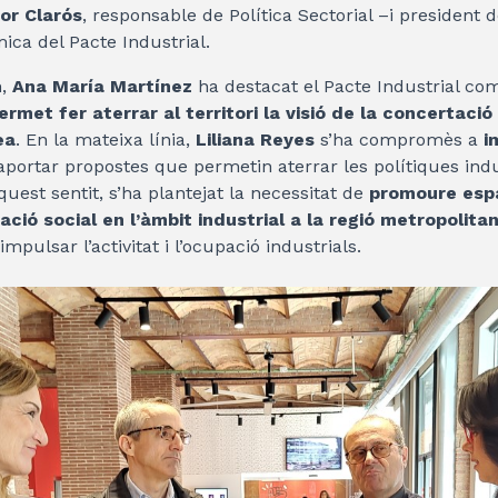
or Clarós
, responsable de Política Sectorial –i president 
mica del Pacte Industrial.
n,
Ana María Martínez
ha destacat el Pacte Industrial c
rmet fer aterrar al territori la visió de la concertació 
ea
. En la mateixa línia,
Liliana Reyes
s’ha compromès a
i
aportar propostes que permetin aterrar les polítiques indust
uest sentit, s’ha plantejat la necessitat de
promoure esp
ació social en l’àmbit industrial a la regió metropolit
pulsar l’activitat i l’ocupació industrials.