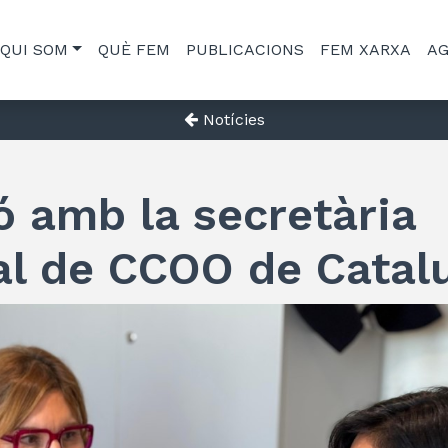
QUI SOM
QUÈ FEM
PUBLICACIONS
FEM XARXA
A
Notícies
ó amb la secretària
al de CCOO de Catal