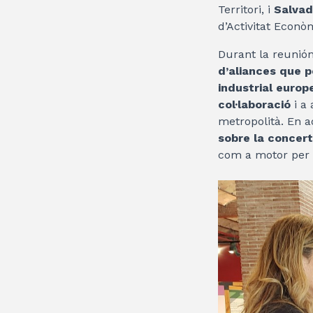
Territori, i
Salvad
d’Activitat Econò
Durant la reunió
d’aliances que pe
industrial europ
col·laboració
i a 
metropolità. En aq
sobre la concert
com a motor per im