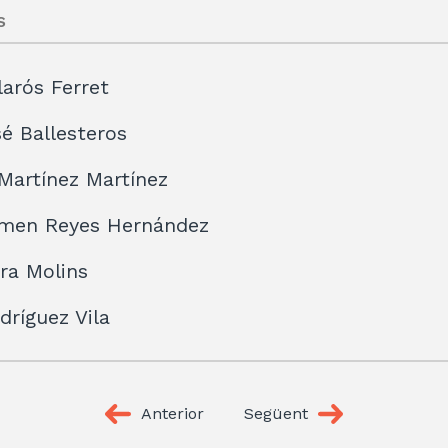
s
larós Ferret
é Ballesteros
Martínez Martínez
rmen Reyes Hernández
era Molins
dríguez Vila
Anterior
Següent