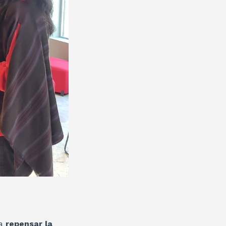
 a
repensar la