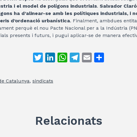
ústria i el model de polígons industrials
.
Salvador Claró
ígons ha d’alinear-se amb les polítiques industrials, i 
eris d’ordenació urbanística
. Finalment, ambdues entita
ament perquè el nou Pacte Nacional per a la Indústria (PN
ials presents i futurs, i pugui aplicar-se de manera efectiva
T
Li
W
T
E
C
w
n
h
el
m
o
itt
k
at
e
ai
m
e Catalunya
,
sindicats
er
e
s
gr
l
p
dI
A
a
ar
n
p
m
te
p
ix
Relacionats