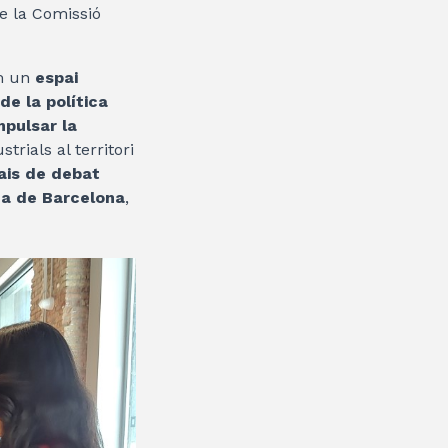
de la Comissió
om un
espai
de la política
mpulsar la
rials al territori
ais de debat
ana de Barcelona
,