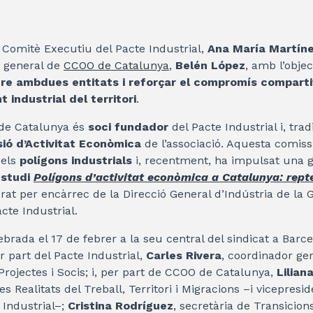
 Comitè Executiu del Pacte Industrial,
Ana María Martín
a general de
CCOO de Catalunya
,
Belén López
, amb l’objec
tre ambdues entitats i reforçar el compromís comparti
industrial del territori
.
 de Catalunya és
soci fundador
del Pacte Industrial i, tra
ió d’Activitat Econòmica
de l’associació. Aquesta comiss
dels
polígons industrials
i, recentment, ha impulsat una gi
estudi
Polígons d’activitat econòmica a Catalunya: repte
orat per encàrrec de la Direcció General d’Indústria de la 
cte Industrial.
ebrada el 17 de febrer a la seu central del sindicat a Bar
r part del Pacte Industrial,
Carles Rivera
, coordinador ger
 Projectes i Socis; i, per part de CCOO de Catalunya,
Lilian
s Realitats del Treball, Territori i Migracions –i vicepresi
 Industrial–;
Cristina Rodríguez
, secretària de Transicion