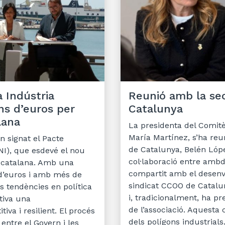
a Indústria
Reunió amb la se
ons d’euros per
Catalunya
lana
La presidenta del Comitè
María Martínez, s’ha reu
an signat el Pacte
de Catalunya, Belén López
NI), que esdevé el nou
col·laboració entre ambd
a catalana. Amb una
compartit amb el desenvo
s d’euros i amb més de
sindicat CCOO de Catalun
s tendències en política
i, tradicionalment, ha pr
ctiva una
de l’associació. Aquesta 
tiva i resilient. El procés
dels polígons industrials
entre el Govern i les