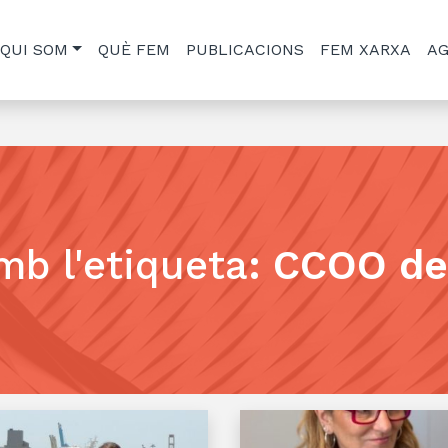
QUI SOM
QUÈ FEM
PUBLICACIONS
FEM XARXA
A
mb l'etiqueta
:
CCOO de