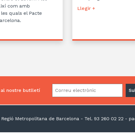
 així com amb
Llegir +
 les quals el Pacte
Barcelona.
al nostre butlletí
la Regió Metropolitana de Barcelona
- Tel. 93 260 02 22 -
pac