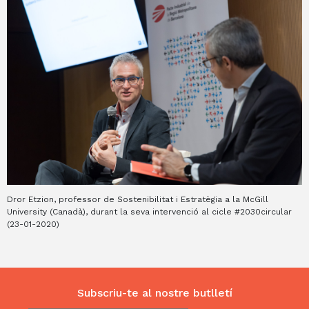
Dror Etzion, professor de Sostenibilitat i Estratègia a la McGill
J
5)
University (Canadà), durant la seva intervenció al cicle #2030circular
m
(23-01-2020)
Subscriu-te al nostre butlletí