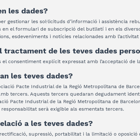
en les dades?
r gestionar les sol·licituds d’informació i assistència re
en el formulari de subscripció del butlletí i en els diverso
ons, esdeveniments i notícies relacionades amb l’activitat 
al tractament de les teves dades pers
 el consentiment explícit expressat amb l’acceptació de la 
ran les teves dades?
sociació Pacte Industrial de la Regió Metropolitana de Barce
amb tercers. Aquests tercers quedaran degudament identif
ociació Pacte Industrial de la Regió Metropolitana de Barcel
a responsabilitat serà exigible als esmentats tercers.
relació a les teves dades?
ectificació, supressió, portabilitat i la limitació o oposició 