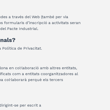
budes a través del Web (també per via
s formularis d’inscripció a activitats seran
del Pacte Industrial.
onals?
Política de Privacitat.
lona en col·laboració amb altres entitats,
icats com a entitats coorganitzadores al
ona col·laborarà perquè els tercers
dirigint-se per escrit a