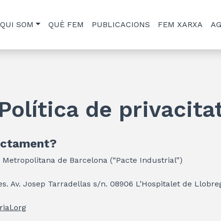
QUI SOM
QUÈ FEM
PUBLICACIONS
FEM XARXA
A
Política de privacita
ractament?
ó Metropolitana de Barcelona (“Pacte Industrial”)
. Av. Josep Tarradellas s/n. 08906 L’Hospitalet de Llobre
ial.org