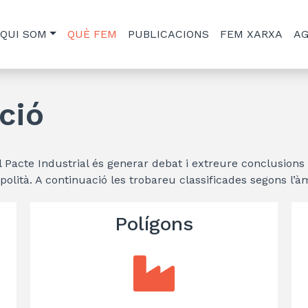
QUI SOM
QUÈ FEM
PUBLICACIONS
FEM XARXA
A
ció
el Pacte Industrial és generar debat i extreure conclusions 
opolità. A continuació les trobareu classificades segons l’à
Polígons