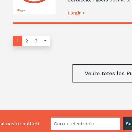
Llegir +
1
2
3
»
Veure totes les P
al nostre butlletí