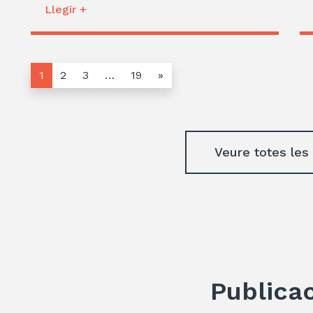
Llegir +
1
2
3
…
19
»
Veure totes les
Publica