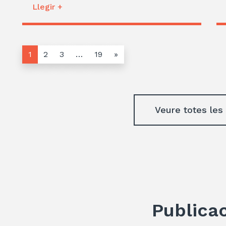
Llegir +
1
2
3
…
19
»
Veure totes les
Publica