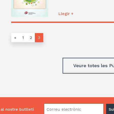
Llegir +
«
1
2
3
Veure totes les P
al nostre butlletí