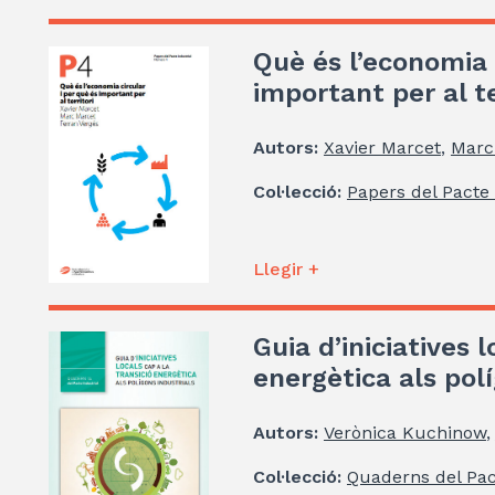
Què és l’economia 
important per al te
Autors:
Xavier Marcet
,
Marc
Col·lecció:
Papers del Pacte 
Llegir +
Guia d’iniciatives l
energètica als polí
Autors:
Verònica Kuchinow
,
Col·lecció:
Quaderns del Pac