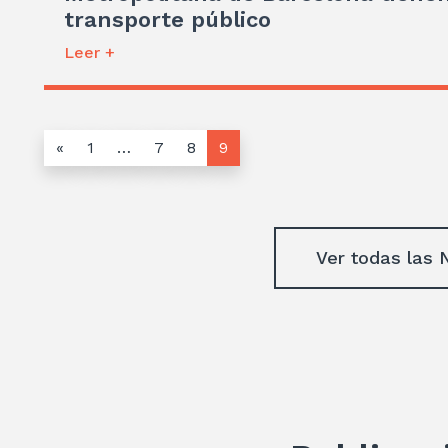
transporte público
Leer +
«
1
…
7
8
9
Ver todas las 