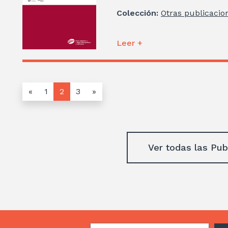
Colección:
Otras publicacio
Leer +
«
1
2
3
»
Ver todas las Pub