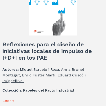
Reflexiones para el diseño de
iniciativas locales de impulso de
I+D+I en los PAE
Autores:
Miquel Barceló i Roca
,
Anna Brunet
Montagut
,
Enric Fuster Martí
,
Eduard Cuscó i
Puigdellívol
Colección:
Papeles del Pacto Industrial
Leer +