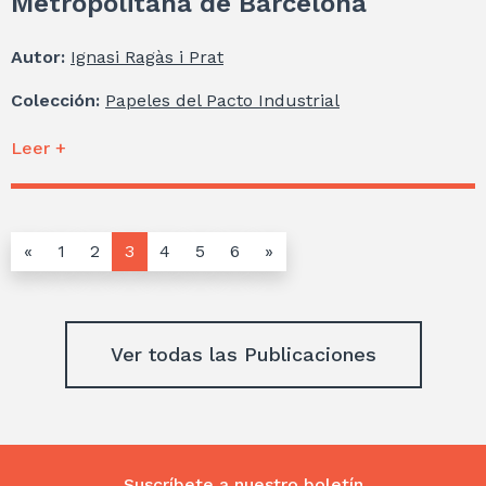
Metropolitana de Barcelona
Autor:
Ignasi Ragàs i Prat
Colección:
Papeles del Pacto Industrial
Leer +
«
1
2
3
4
5
6
»
Ver todas las Publicaciones
Suscríbete a nuestro boletín