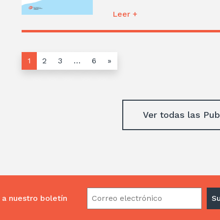
Leer +
1
2
3
…
6
»
Ver todas las Pub
 a nuestro boletín