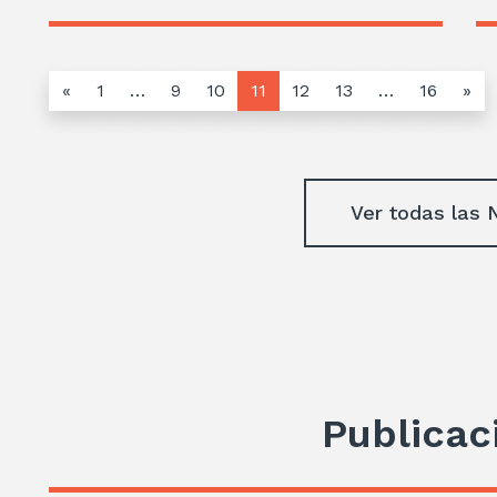
«
1
…
9
10
11
12
13
…
16
»
Ver todas las 
Publicac