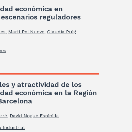
vidad económica en
 escenarios reguladores
les
,
Martí Pol Nuevo
,
Claudia Puig
nes
les y atractividad de los
vidad económica en la Región
Barcelona
rré
,
David Nogué Espinilla
 Industrial