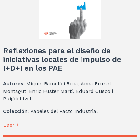
Reflexiones para el diseño de
iniciativas locales de impulso de
I+D+I en los PAE
Autores:
Miquel Barceló i Roca
,
Anna Brunet
Montagut
,
Enric Fuster Martí
,
Eduard Cuscó i
Puigdellívol
Colección:
Papeles del Pacto Industrial
Leer +