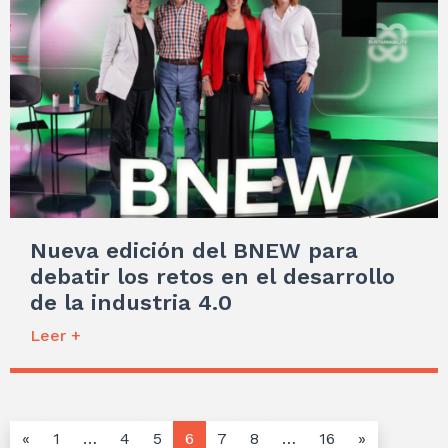
Nueva edición del BNEW para
debatir los retos en el desarrollo
de la industria 4.0
Leer +
«
1
…
4
5
6
7
8
…
16
»