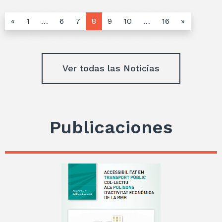
«
1
…
6
7
8
9
10
…
16
»
Ver todas las Noticias
Publicaciones