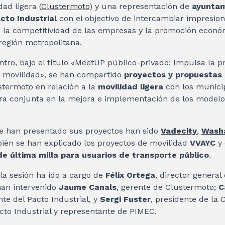
ad ligera (
Clustermoto
) y una representación de
ayuntam
cto Industrial
con el objectivo de intercambiar impresion
e la competitividad de las empresas y la promoción econó
región metropolitana.
tro, bajo el título «MeetUP público-privado: Impulsa la 
 movilidad», se han compartido
proyectos y propuestas
termoto en relación a la
movilidad ligera
con los municip
ra conjunta en la mejora e implementación de los modelo
 han presentado sus proyectos han sido
Vadecity
,
Washa
ién se han explicado los proyectos de movilidad
VVAYC
y 
e última milla para usuarios de transporte público
.
la sesión ha ido a cargo de
Félix Ortega
, director general
han intervenido
Jaume Canals
, gerente de Clustermoto;
C
te del Pacto Industrial, y
Sergi Fuster
, presidente de la
cto Industrial y representante de PIMEC.