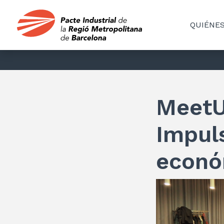
QUIÉNE
MeetU
Impul
econó