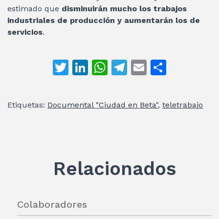
estimado que
disminuirán mucho los trabajos
industriales de producción y aumentarán los de
servicios
.
T
Li
W
T
E
C
w
n
h
el
m
o
itt
k
at
e
ai
m
Etiquetas:
Documental "Ciudad en Beta"
,
teletrabajo
er
e
s
gr
l
p
dI
A
a
ar
n
p
m
ti
p
r
Relacionados
Colaboradores