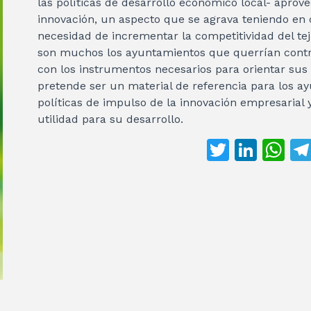
las políticas de desarrollo económico local- aprov
innovación, un aspecto que se agrava teniendo en 
necesidad de incrementar la competitividad del tej
son muchos los ayuntamientos que querrían contri
con los instrumentos necesarios para orientar sus
pretende ser un material de referencia para los ay
políticas de impulso de la innovación empresarial
utilidad para su desarrollo.
T
Li
W
w
n
h
it
k
at
te
e
s
r
dI
A
n
p
p