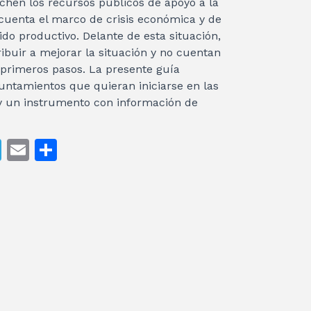
echen los recursos públicos de apoyo a la
cuenta el marco de crisis económica y de
ido productivo. Delante de esta situación,
buir a mejorar la situación y no cuentan
 primeros pasos. La presente guía
untamientos que quieran iniciarse en las
 y un instrumento con información de
T
E
C
el
m
o
e
ai
m
gr
l
p
a
ar
m
ti
r