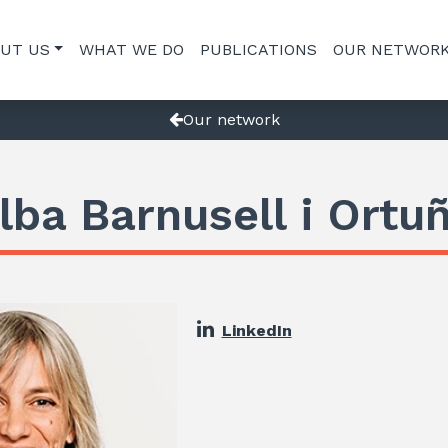
UT US
WHAT WE DO
PUBLICATIONS
OUR NETWOR
Our network
lba Barnusell i Ortu
LinkedIn