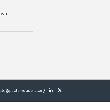
nova
te@pacteindustrial.org