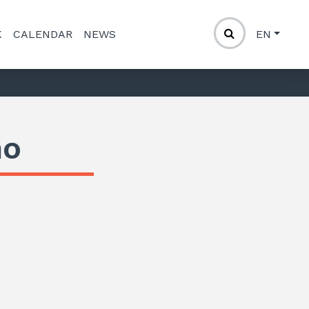
K
CALENDAR
NEWS
EN
ño