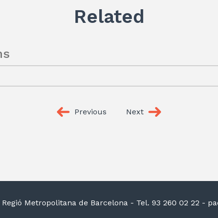
Related
ns
Previous
Next
la Regió Metropolitana de Barcelona
- Tel. 93 260 02 22 -
pac