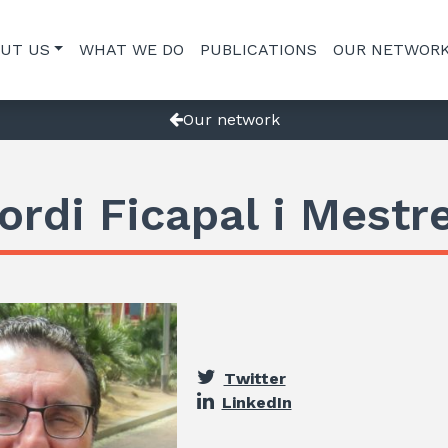
UT US
WHAT WE DO
PUBLICATIONS
OUR NETWOR
Our network
ordi Ficapal i Mestr
Twitter
LinkedIn