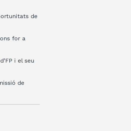
portunitats de
zons for a
d’FP i el seu
missió de