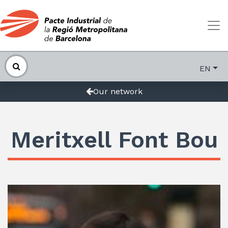
EN
Our network
Meritxell Font Bou