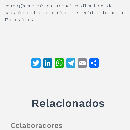
estrategia encaminada a reducir las dificultades de
captación de talento técnico de especialistas basada en
17 cuestiones.
T
Li
W
T
E
C
w
n
h
el
m
o
itt
k
at
e
ai
m
er
e
s
gr
l
p
dI
A
a
ar
Relacionados
n
p
m
ti
p
r
Colaboradores