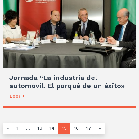
Jornada “La industria del
automóvil. El porqué de un éxito»
Leer +
«
1
…
13
14
15
16
17
»