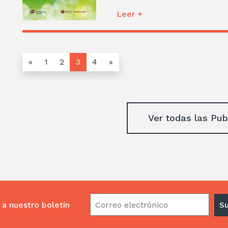
Leer +
«
1
2
3
4
»
Ver todas las Pub
 a nuestro boletín