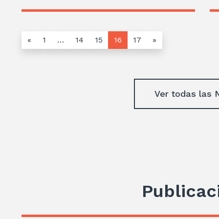
«
1
…
14
15
16
17
»
Ver todas las 
Publicac