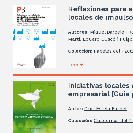
Reflexiones para el
locales de impulso
Autores:
Miquel Barceló i R
Martí
,
Eduard Cuscó i Puigde
Colección:
Papeles del Pacto
Leer +
Iniciativas locales
empresarial [Guía
Autor:
Oriol Estela Barnet
Colección:
Cuadernos del Pa