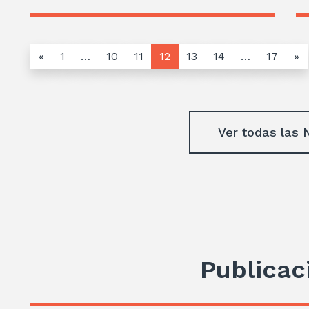
«
1
…
10
11
12
13
14
…
17
»
Ver todas las 
Publicac