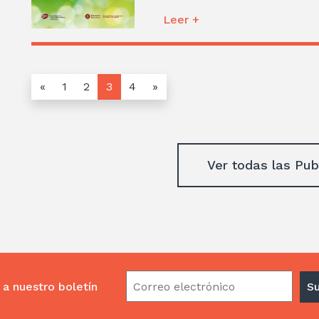
Leer +
«
1
2
3
4
»
Ver todas las Pub
 a nuestro boletín