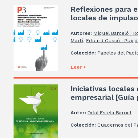
Reflexiones para el
locales de impulso
Autores:
Miquel Barceló i R
Martí
,
Eduard Cuscó i Puigde
Colección:
Papeles del Pacto
Leer +
Iniciativas locales
empresarial [Guía
Autor:
Oriol Estela Barnet
Colección:
Cuadernos del Pa