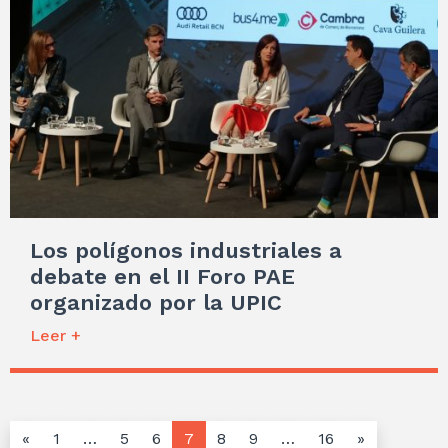
Los polígonos industriales a
debate en el II Foro PAE
organizado por la UPIC
Leer +
«
1
…
5
6
7
8
9
…
16
»