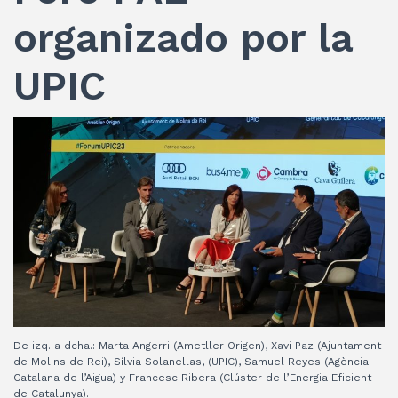
organizado por la
UPIC
De izq. a dcha.: Marta Angerri (Ametller Origen), Xavi Paz (Ajuntament
de Molins de Rei), Sílvia Solanellas, (UPIC), Samuel Reyes (Agència
Catalana de l’Aigua) y Francesc Ribera (Clúster de l’Energia Eficient
de Catalunya).