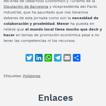
del Área de Desarrollo Económico y Turismo de la
Diputación de Barcelona
y vicepresidenta del Pacto
Industrial, que ha apuntado que nos llevamos
deberes de esta jornada como son la
necesidad de
colaboración y proximidad
.
Menor
ha puesta en
relieve que
el mundo local tiene mucho que decir y
hacer
en temas de promoción económica pese a no
tener las competencias ni los recursos.
T
Li
W
T
E
C
w
n
h
el
m
o
itt
k
at
e
ai
m
Etiquetas:
Polígonos
er
e
s
gr
l
p
dI
A
a
ar
n
p
m
ti
Enlaces
p
r