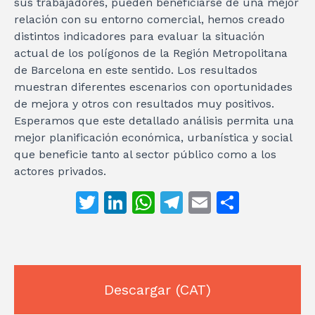
sus trabajadores, pueden beneficiarse de una mejor
relación con su entorno comercial, hemos creado
distintos indicadores para evaluar la situación
actual de los polígonos de la Región Metropolitana
de Barcelona en este sentido. Los resultados
muestran diferentes escenarios con oportunidades
de mejora y otros con resultados muy positivos.
Esperamos que este detallado análisis permita una
mejor planificación económica, urbanística y social
que beneficie tanto al sector público como a los
actores privados.
T
Li
W
T
E
C
w
n
h
el
m
o
it
k
at
e
ai
m
te
e
s
gr
l
p
r
dI
A
a
ar
Descargar
(CAT)
n
p
m
ti