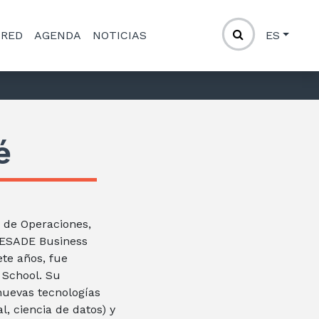
 RED
AGENDA
NOTICIAS
ES
é
 de Operaciones,
a ESADE Business
ete años, fue
 School. Su
 nuevas tecnologías
al, ciencia de datos) y