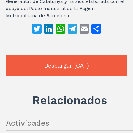
Generalitat de Catalunya y ha sido elaborada con el
apoyo del Pacto Industrial de la Región
Metropolitana de Barcelona.
T
Li
W
T
E
C
w
n
h
el
m
o
it
k
at
e
ai
m
te
e
s
gr
l
p
r
dI
A
a
ar
Descargar
(CAT)
n
p
m
ti
p
r
Relacionados
Actividades