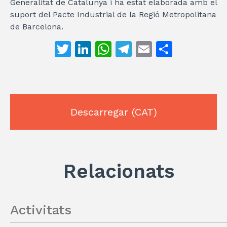
Generalitat de Catalunya i ha estat elaborada amb el
suport del Pacte Industrial de la Regió Metropolitana
de Barcelona.
T
Li
W
T
E
C
w
n
h
el
m
o
it
k
at
e
ai
m
te
e
s
gr
l
p
r
dI
A
a
ar
Descarregar
(CAT)
n
p
m
te
p
ix
Relacionats
Activitats