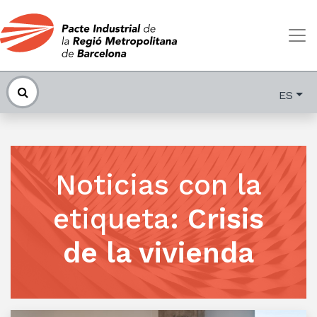
ES
Noticias con la
etiqueta
:
Crisis
de la vivienda