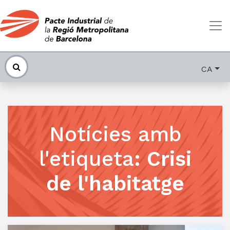
CA
Notícies amb
l'etiqueta
:
Crisi
de l'habitatge