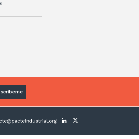
s
te@pacteindustrial.org