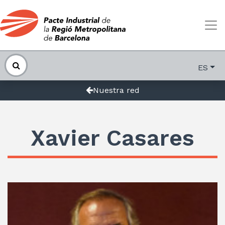
ES
Nuestra red
Xavier Casares