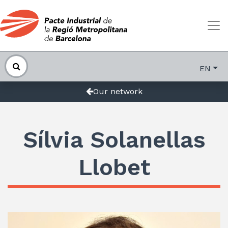
EN
Our network
Sílvia Solanellas
Llobet