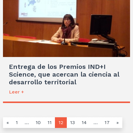
Entrega de los Premios IND+I
Science, que acercan la ciencia al
desarrollo territorial
Leer +
«
1
…
10
11
12
13
14
…
17
»